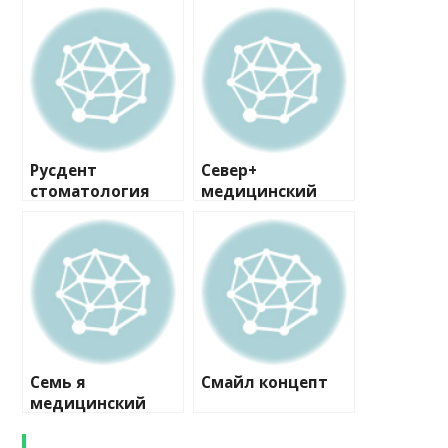
Русдент
Север+
стоматология
медицинский
центр №1
Семь я
Смайл концепт
медицинский
центр