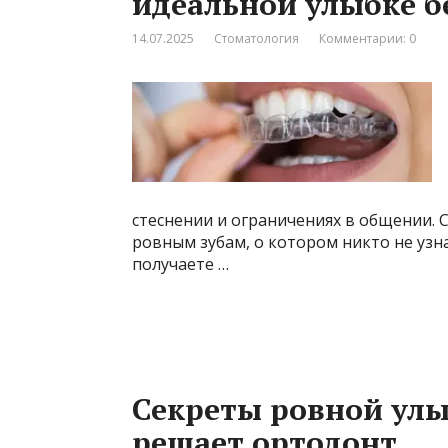
идеальной улыбке б
14.07.2025
Стоматология
Комментарии: 0
стеснении и ограничениях в общении. 
ровным зубам, о котором никто не узн
получаете …
Секреты ровной ул
решает ортодонт