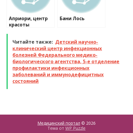
Априори, центр
Бани Лось
красоты
Читайте также:
Детский научно-
клинический центр инфекционных
болезней Федерального медико-
биологического агентства, 5-е отделение
профилактики инфекционных
заболеваний и иммунодефицитных
состояний
Медицинский портал
© 2026
Тема от
WP Puzzle