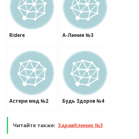
Ridere
А-Линия №3
Астeри мед №2
Будь Здоров №4
Читайте также:
ЗдравКлиник №3