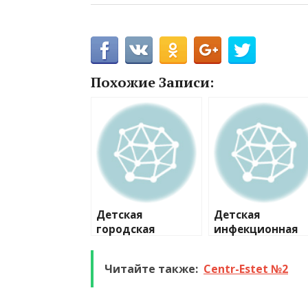
Похожие Записи:
Детская
Детская
городская
инфекционная
больница №22,
больница №3,
травматолого-
инфекционное
Читайте также:
Centr-Estet №2
ортопедическое
отделение №2
отделение