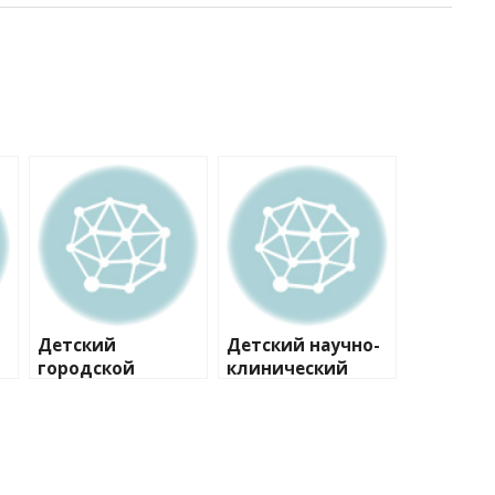
Детский
Детский научно-
городской
клинический
многопрофильны
центр
й клинический
инфекционных
специализирован
болезней
ный центр
Федерального
высоких
медико-