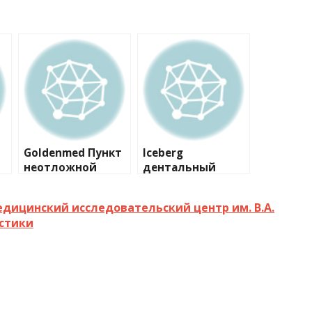
Goldenmed Пункт
Iceberg
неотложной
дентальный
стоматологическ
центр
ой помощи №1
дицинский исследовательский центр им. В.А.
стики