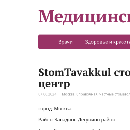
Медицинс
Врачи
Здоровье и красот
StomTavakkul ст
центр
07.06.2024
Москва
,
Справочная
,
Частные стомато
город: Москва
Район: Западное Дегунино район