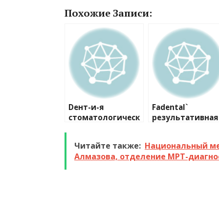
Похожие Записи:
Dент-и-я
Fadental`
стоматологическ
результативная
ий центр
стоматология
доктора
Читайте также:
Национальный ме
Куракиной
Алмазова, отделение МРТ-диагно