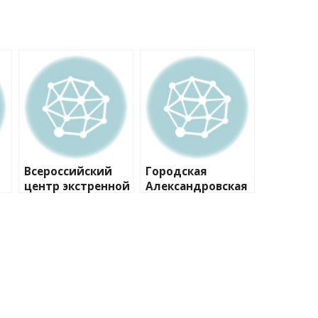
Всероссийский
Городская
центр экстренной
Александровская
 и
и радиационной
больница,
медицины им.
отделение
А.М. Никифорова
терапии
МЧС России,
центр
экспирамидальн
ых заболеваний