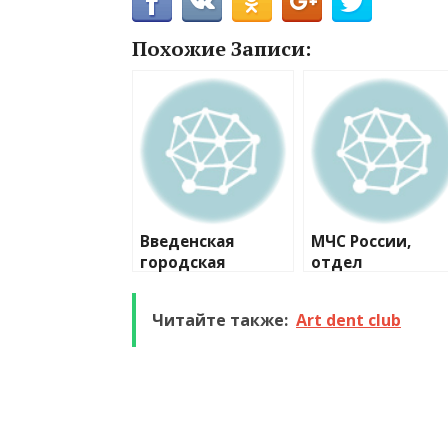
Похожие Записи:
Введенская
МЧС России,
городская
отдел
клиническая
пульмонологии
больница,
аллергологии
Читайте также:
Art dent club
кабинет
эндоскопии