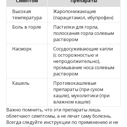
Симптом
Препараты
Высокая
Жаропонижающие
температура
(парацетамол, ибупрофен)
Боль в горле
Пастилки для горла,
полоскания горла солевым
раствором
Насморк
Сосудосуживающие капли
(с осторожностью и
непродолжительно),
промывание носа солевым
раствором
Кашель
Противокашлевые
препараты (при сухом
кашле), муколитики (при
влажном кашле)
Важно помнить, что эти препараты лишь
облегчают симптомы, а не лечат саму болезнь.
Всегда следуйте инструкции по применению и не