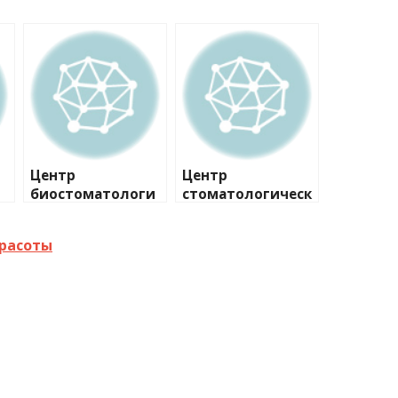
Центр
Центр
биостоматологи
стоматологическ
и
ой
имплантологии
красоты
№2