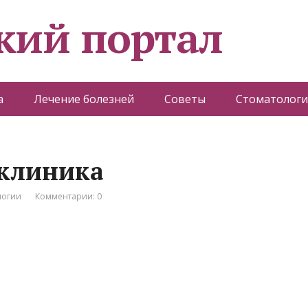
кий портал
а
Лечение болезней
Советы
Стоматологи
 клиника
логии
Комментарии: 0