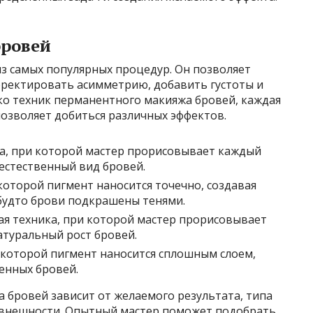
ровей
з самых популярных процедур. Он позволяет
рректировать асимметрию, добавить густоты и
ко техник перманентного макияжа бровей, каждая
позволяет добиться различных эффектов.
а, при которой мастер прорисовывает каждый
естественный вид бровей.
которой пигмент наносится точечно, создавая
 будто брови подкрашены тенями.
я техника, при которой мастер прорисовывает
атуральный рост бровей.
 которой пигмент наносится сплошным слоем,
енных бровей.
 бровей зависит от желаемого результата, типа
 внешности. Опытный мастер поможет подобрать