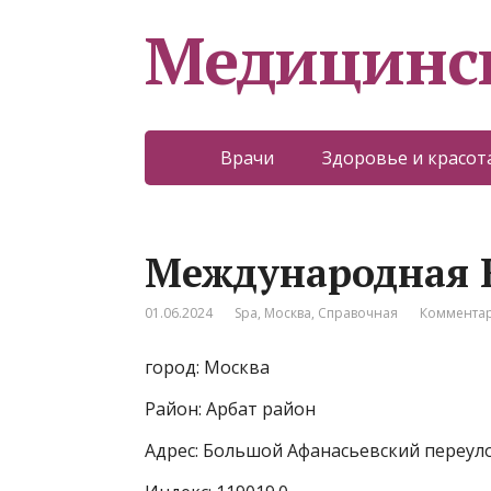
Медицинс
Врачи
Здоровье и красот
Международная 
01.06.2024
Spa
,
Москва
,
Справочная
Комментар
город: Москва
Район: Арбат район
Адрес: Большой Афанасьевский переуло