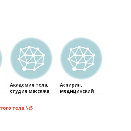
Академия тела,
Аспирин,
студия массажа
медицинский
№1
центр
угого тела №5