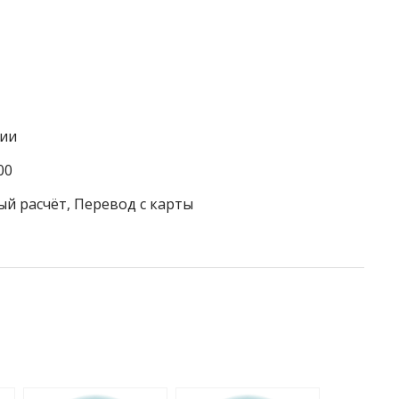
гии
00
ый расчёт, Перевод с карты