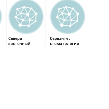
Северо-
Сервантес
восточный
стоматология
к
стоматологическ
ий центр №2