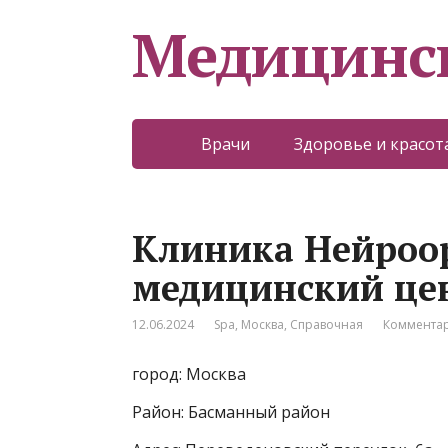
Медицинс
Врачи
Здоровье и красот
Клиника Нейроо
медицинский це
12.06.2024
Spa
,
Москва
,
Справочная
Комментар
город: Москва
Район: Басманный район