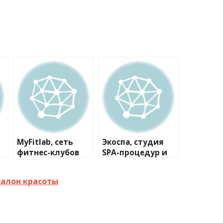
MyFitlab, сеть
Экоспа, студия
фитнес-клубов
SPА-процедур и
массажа
салон красоты