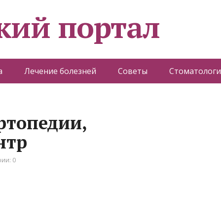
кий портал
а
Лечение болезней
Советы
Стоматологи
ртопедии,
нтр
ии: 0