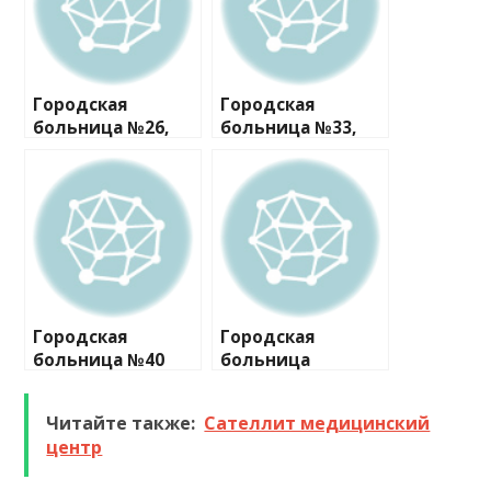
Городская
Городская
больница №26,
больница №33,
оториноларинго
приемное
логическое
отделение
отделение
Городская
Городская
больница №40
больница
Курортного
Святого
района, клинико-
Великомученика
Читайте также:
Сателлит медицинский
диагностическая
Георгия, 1-е
центр
лаборатория
хирургическое
отделение