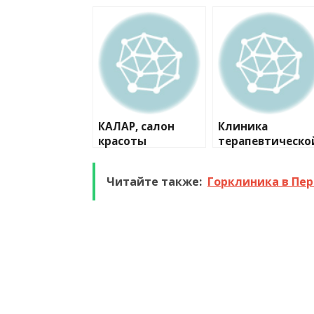
КАЛАР, салон
Клиника
красоты
терапевтическо
косметологии
Аллы Хазовой
Читайте также:
Горклиника в Пе