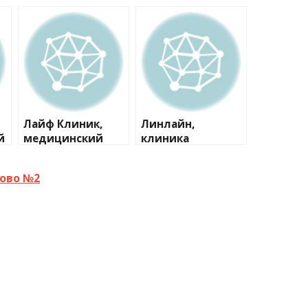
Лайф Клиник,
Линлайн,
й
медицинский
клиника
центр
косметологии №1
рово №2