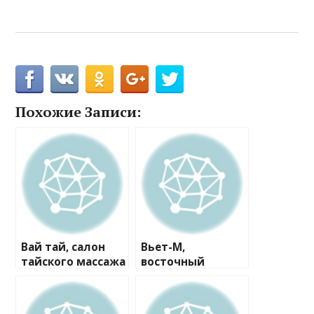
Похожие Записи:
Вай тай, салон
Вьет-М,
тайского массажа
восточный
и СПА №13
оздоровительны
й центр