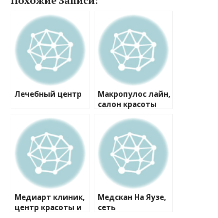
Похожие Записи:
Лечебный центр
Макропулос лайн,
салон красоты
Медиарт клиник,
Медскан На Яузе,
центр красоты и
сеть
здоровья
медицинских