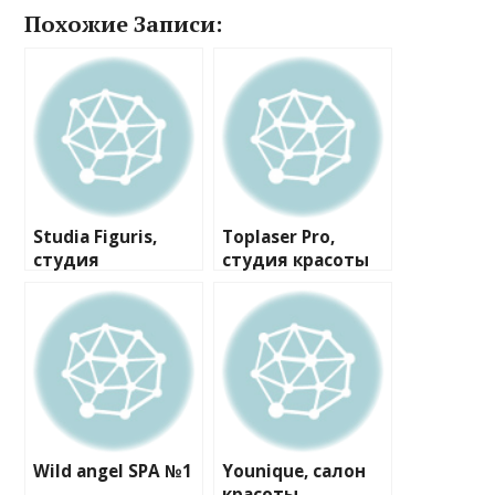
Похожие Записи:
Studia Figuris,
Toplaser Pro,
студия
студия красоты
коррекции
фигуры и
депиляции
Wild angel SPA №1
Younique, салон
красоты