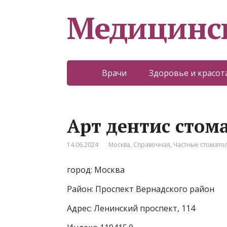
Медицинс
Врачи
Здоровье и красот
Арт дентис стом
14.06.2024
Москва
,
Справочная
,
Частные стомато
город: Москва
Район: Проспект Вернадского район
Адрес: Ленинский проспект, 114