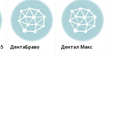
№5
ДентаБраво
Дентал Макс