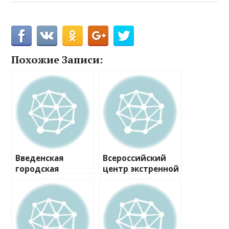
Похожие Записи:
Введенская
Всероссийский
городская
центр экстренной
клиническая
и радиационной
больница,
медицины им.
клинико-
А.М. Никифорова,
диагностическая
отдел
лаборатория
травматологии и