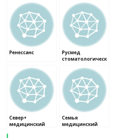
Ренессанс
Русмед
стоматологическ
ий центр
Север+
Семья
медицинский
медицинский
центр №2
центр