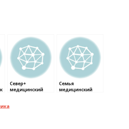
Север+
Семья
к
медицинский
медицинский
центр №2
центр
ника