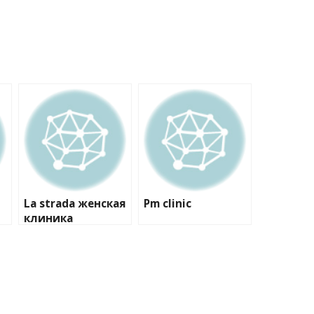
La strada женская
Pm clinic
клиника