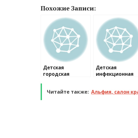
Похожие Записи:
Детская
Детская
городская
инфекционная
больница №22,
больница №3,
травматолого-
инфекционное
Читайте также:
Альфия, салон кр
ортопедическое
отделение №2
отделение