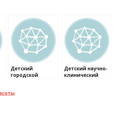
Детский
Детский научно-
городской
клинический
многопрофильны
центр
й клинический
инфекционных
асоты
специализирован
болезней
ный центр
Федерального
высоких
медико-
медицинских
биологического
технологий,
агентства, 1-е
отделение
отделение
патологии
дифференциальн