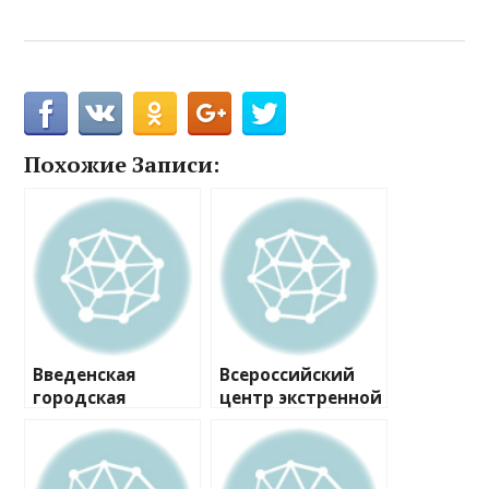
Похожие Записи:
Введенская
Всероссийский
городская
центр экстренной
клиническая
и радиационной
больница,
медицины им.
клинико-
А.М. Никифорова,