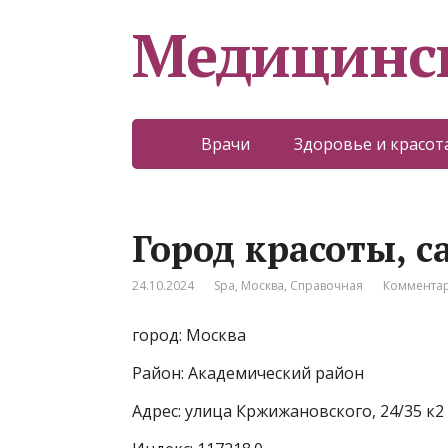
Медицинс
Врачи
Здоровье и красот
Город красоты, 
24.10.2024
Spa
,
Москва
,
Справочная
Комментар
город: Москва
Район: Академический район
Адрес: улица Кржижановского, 24/35 к2