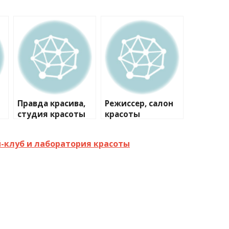
Правда красива,
Режиссер, салон
студия красоты
красоты
й-клуб и лаборатория красоты