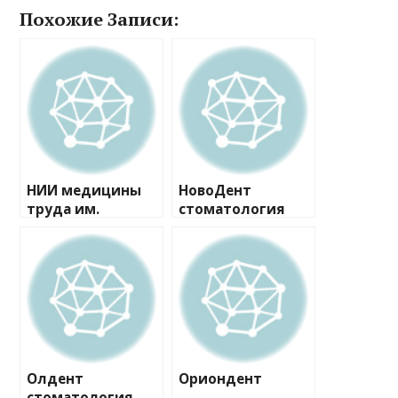
Похожие Записи:
НИИ медицины
НовоДент
труда им.
стоматология
академика Н.Ф.
Измерова
клиника
Олдент
Ориондент
стоматология