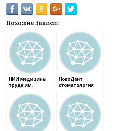
Похожие Записи:
НИИ медицины
НовоДент
труда им.
стоматология
академика Н.Ф.
Измерова
клиника